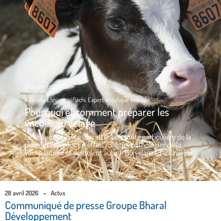
-
21 décembre 2021
À la une
,
Élevage réfléchi
,
Expert diététique Animale
Pourquoi et comment préparer les
vaches au vêlage
Le vêlage nécessite une attention toute particulière de la
part des éleveurs. En effet, 75% des pathologies de la
vache laitière se déroulent autour du vêlage (J-21 à J+21).
28 avril 2026
-
Actus
Communiqué de presse Groupe Bharal
Développement