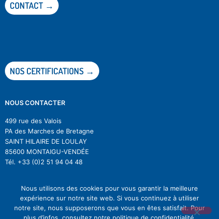
CONTACT →
NOS CERTIFICATIONS →
NOUS CONTACTER
499 rue des Valois
PA des Marches de Bretagne
SAINT HILAIRE DE LOULAY
85600 MONTAIGU-VENDÉE
Tél.
+33 (0)2 51 94 04 48
Nous utilisons des cookies pour vous garantir la meilleure
expérience sur notre site web. Si vous continuez à utiliser
notre site, nous supposerons que vous en êtes satisfait. Pour
© Difagri |
Mentions légales
|
RGPD
|
Se désinscrire à la newsletter
plus d’infos, consultez notre politique de confidentialité.