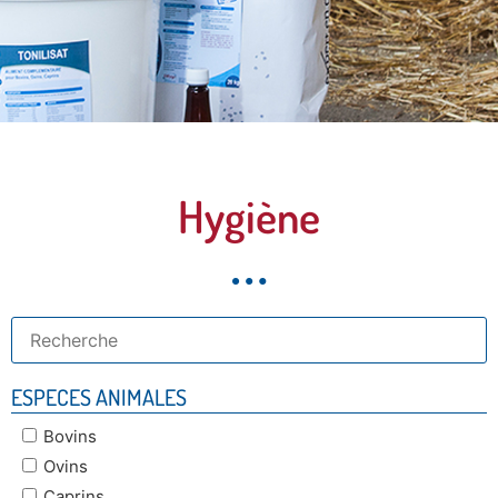
Découvrez
Hygiène
notre
gamme
complète et
spécifique
ESPECES ANIMALES
Bovins
Ovins
Caprins