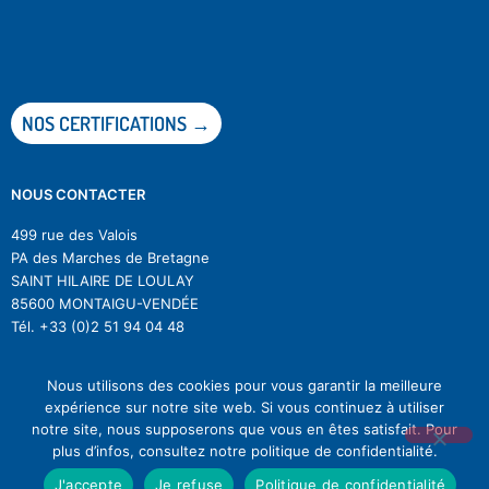
NOS CERTIFICATIONS →
NOUS CONTACTER
499 rue des Valois
PA des Marches de Bretagne
SAINT HILAIRE DE LOULAY
85600 MONTAIGU-VENDÉE
Tél.
+33 (0)2 51 94 04 48
Nous utilisons des cookies pour vous garantir la meilleure
expérience sur notre site web. Si vous continuez à utiliser
notre site, nous supposerons que vous en êtes satisfait. Pour
© Difagri |
Mentions légales
|
RGPD
|
Se désinscrire à la newsletter
plus d’infos, consultez notre politique de confidentialité.
|Réalisation by
Comwell
J'accepte
Je refuse
Politique de confidentialité