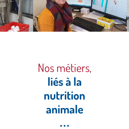
Découvrez
nos
Nos métiers,
Dif'acteurs
liés à la
et leurs
nutrition
métiers en
animale
images