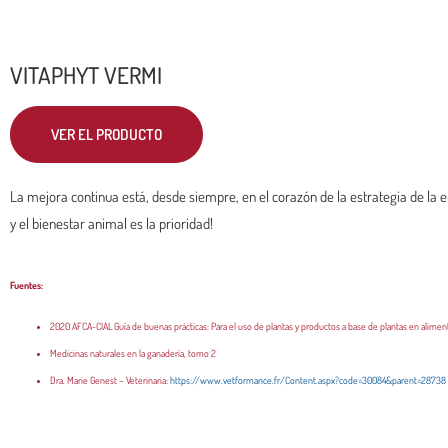
VITAPHYT VERMI
VER EL PRODUCTO
La mejora continua está, desde siempre, en el corazón de la estrategia de la
y el bienestar animal es la prioridad!
Fuentes:
2020 AFCA-CIAL Guía de buenas prácticas: Para el uso de plantas y productos a base de plantas en alimen
Medicinas naturales en la ganadería, tomo 2
Dra. Marie Genest – Veterinaria:
https://www.vetformance.fr/Content.aspx?code=30084&parent=28738