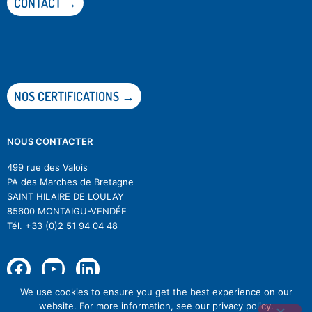
CONTACT →
NOS CERTIFICATIONS →
NOUS CONTACTER
499 rue des Valois
PA des Marches de Bretagne
SAINT HILAIRE DE LOULAY
85600 MONTAIGU-VENDÉE
Tél.
+33 (0)2 51 94 04 48
We use cookies to ensure you get the best experience on our
© Difagri |
Mentions légales
|
RGPD
|
Se désinscrire à la newsletter
website. For more information, see our privacy policy.