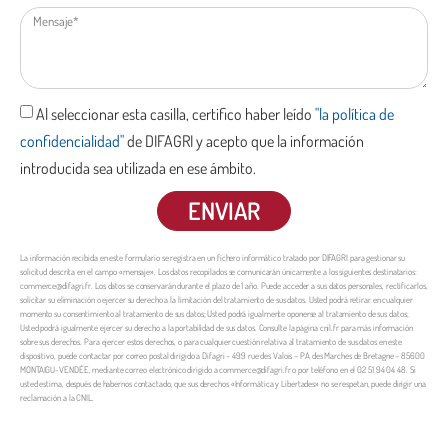
Al seleccionar esta casilla, certifico haber leído
"la política de
confidencialidad"
de DIFAGRI y acepto que la información
introducida sea utilizada en ese ámbito.
ENVIAR
La información recibida en este formulario se registra en un fichero informático tratado por DIFAGRI para gestionar su
solicitud descrita en el campo «mensaje». Los datos recopilados se comunicarán únicamente a los siguientes destinatarios:
commerce@difagri.fr. Los datos se conservarán durante el plazo de 1 año. Puede acceder a sus datos personales, rectificarlos,
solicitar su eliminación o ejercer su derecho a la limitación del tratamiento de sus datos. Usted podrá retirar en cualquier
momento su consentimiento al tratamiento de sus datos; Usted podrá igualmente oponerse al tratamiento de sus datos;
Usted podrá igualmente ejercer su derecho a la portabilidad de sus datos. Consulte la página cnil.fr para más información
sobre sus derechos. Para ejercer estos derechos, o para cualquier cuestión relativa al tratamiento de sus datos en este
dispositivo, puede contactar por correo postal dirigido a Difagri – 499 rue des Valois – PA des Marches de Bretagne – 85600
MONTAIGU-VENDÉE, mediante correo electrónico dirigido a commerce@difagri.fr o por teléfono en el 02 51 94 04 48. Si
usted estima, después de habernos contactado, que sus derechos «Informática y Libertades» no se respetan, puede dirigir una
reclamación a la CNIL.