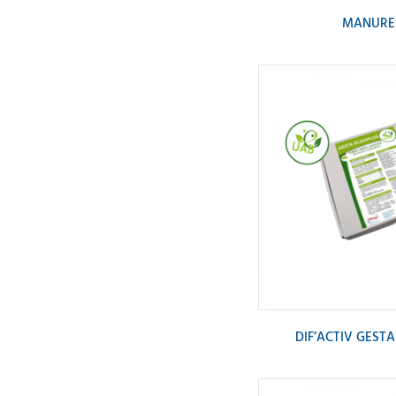
MANURE
DIF’ACTIV GEST