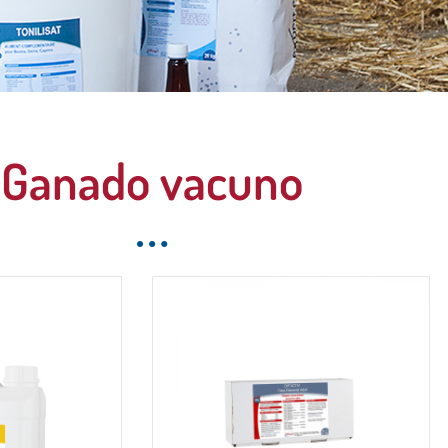
z notre gamme
Ganado vacuno
 et spécifique